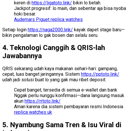
keren di
https://ligatoto.link/
bikin lo betah.
Jackpot progresif: lo main, dan sebentar aja bisa nyoba
hoki besar.
Audemars Piguet replica watches
Setiap login
https://naga2000.link/
kayak dapet stage baru—
bikin pengalaman lo gak bosen dan selalu seru.
4. Teknologi Canggih & QRIS-lah
Jawabannya
QRIS sekarang udah kaya makanan sehari-hari: gampang,
cepat, luas banget jaringannya. Sistem
https://pptoto.link/
udah jadi solusi buat lo yang gak mau ribet deposit:
Cepat banget, tersedia di semua e-wallet dan bank
Nggak perlu nunggu konfirmasi—dana langsung masuk
akun
https://rrtoto.link/
Aman karena dia sistem pembayaran resmi Indonesia
replica watches uk
5. Nyambung Sama Tren & Isu Viral di