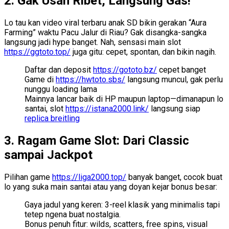
2. Gak Usah Ribet, Langsung Gas!
Lo tau kan video viral terbaru anak SD bikin gerakan “Aura
Farming” waktu Pacu Jalur di Riau? Gak disangka-sangka
langsung jadi hype banget. Nah, sensasi main slot
https://ggtoto.top/
juga gitu: cepet, spontan, dan bikin nagih.
Daftar dan deposit
https://gototo.bz/
cepet banget
Game di
https://hwtoto.sbs/
langsung muncul, gak perlu
nunggu loading lama
Mainnya lancar baik di HP maupun laptop—dimanapun lo
santai, slot
https://istana2000.link/
langsung siap
replica breitling
3. Ragam Game Slot: Dari Classic
sampai Jackpot
Pilihan game
https://liga2000.top/
banyak banget, cocok buat
lo yang suka main santai atau yang doyan kejar bonus besar:
Gaya jadul yang keren: 3-reel klasik yang minimalis tapi
tetep ngena buat nostalgia.
Bonus penuh fitur: wilds, scatters, free spins, visual